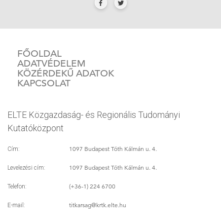
FŐOLDAL
ADATVÉDELEM
KÖZÉRDEKŰ ADATOK
KAPCSOLAT
ELTE Közgazdaság- és Regionális Tudományi
Kutatóközpont
1097 Budapest Tóth Kálmán u. 4.
Cím:
1097 Budapest Tóth Kálmán u. 4.
Levelezési cím:
(+36-1) 224 6700
Telefon:
titkarsag
@krtk.elte.hu
E-mail: