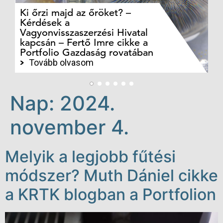
Ki őrzi majd az őröket? –
M
Kérdések a
cé
Vagyonvisszaszerzési Hivatal
ki
kapcsán – Fertő Imre cikke a
ka
Portfolio Gazdaság rovatában
te
Tovább olvasom
Nap:
2024.
november 4.
Melyik a legjobb fűtési
módszer? Muth Dániel cikke
a KRTK blogban a Portfolion