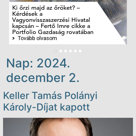
Ki őrzi majd az őröket? –
M
Kérdések a
cé
Vagyonvisszaszerzési Hivatal
ki
kapcsán – Fertő Imre cikke a
ka
Portfolio Gazdaság rovatában
te
Tovább olvasom
Nap:
2024.
december 2.
Keller Tamás Polányi
Károly-Díjat kapott