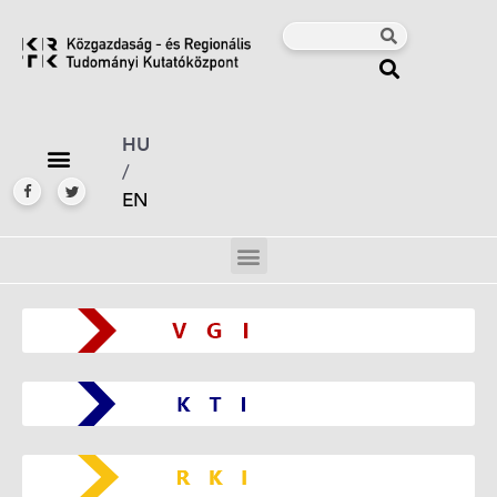
HU
/
EN