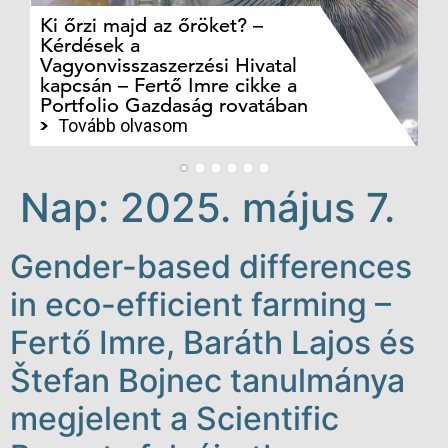
Ki őrzi majd az őröket? –
M
Kérdések a
cé
Vagyonvisszaszerzési Hivatal
ki
kapcsán – Fertő Imre cikke a
ka
Portfolio Gazdaság rovatában
te
Tovább olvasom
Nap:
2025. május 7.
Gender-based differences
in eco-efficient farming –
Fertő Imre, Baráth Lajos és
Štefan Bojnec tanulmánya
megjelent a Scientific