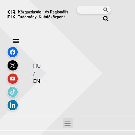
HU
/
EN