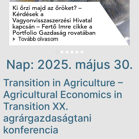
Ki őrzi majd az őröket? –
M
Kérdések a
cé
Vagyonvisszaszerzési Hivatal
ki
kapcsán – Fertő Imre cikke a
ka
Portfolio Gazdaság rovatában
te
Tovább olvasom
Nap:
2025. május 30.
Transition in Agriculture –
Agricultural Economics in
Transition XX.
agrárgazdaságtani
konferencia