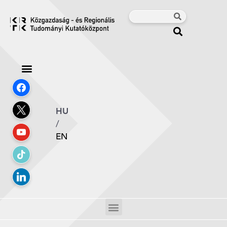
HU
/
EN