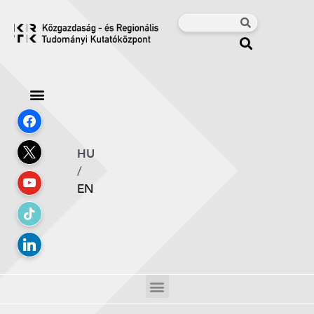
HU
/
EN