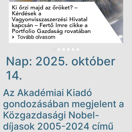
Ki őrzi majd az őröket? –
M
Kérdések a
cé
Vagyonvisszaszerzési Hivatal
ki
kapcsán – Fertő Imre cikke a
ka
Portfolio Gazdaság rovatában
te
Tovább olvasom
Nap:
2025. október
14.
Az Akadémiai Kiadó
gondozásában megjelent a
Közgazdasági Nobel-
díjasok 2005-2024 című