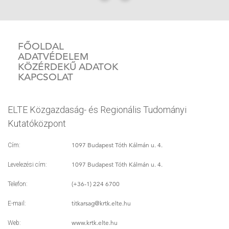
FŐOLDAL
ADATVÉDELEM
KÖZÉRDEKŰ ADATOK
KAPCSOLAT
ELTE Közgazdaság- és Regionális Tudományi
Kutatóközpont
1097 Budapest Tóth Kálmán u. 4.
Cím:
1097 Budapest Tóth Kálmán u. 4.
Levelezési cím:
(+36-1) 224 6700
Telefon:
titkarsag
@krtk.elte.hu
E-mail:
www.krtk.elte.hu
Web: