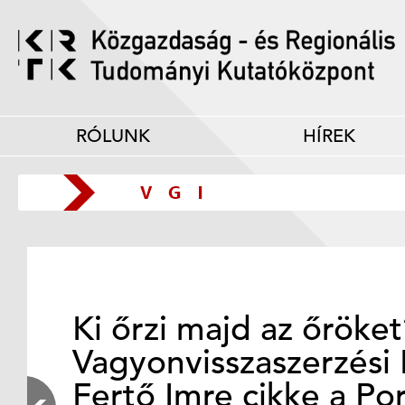
RÓLUNK
HÍREK
Ki őrzi majd az őröke
Vagyonvisszaszerzési 
Fertő Imre cikke a Po