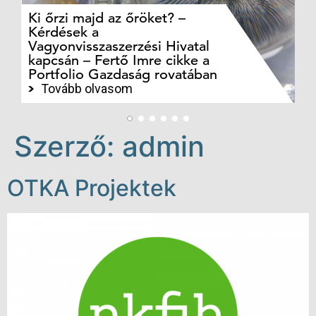
Ki őrzi majd az őröket? –
M
Kérdések a
cé
Vagyonvisszaszerzési Hivatal
ki
kapcsán – Fertő Imre cikke a
ka
Portfolio Gazdaság rovatában
te
Tovább olvasom
Szerző:
admin
OTKA Projektek