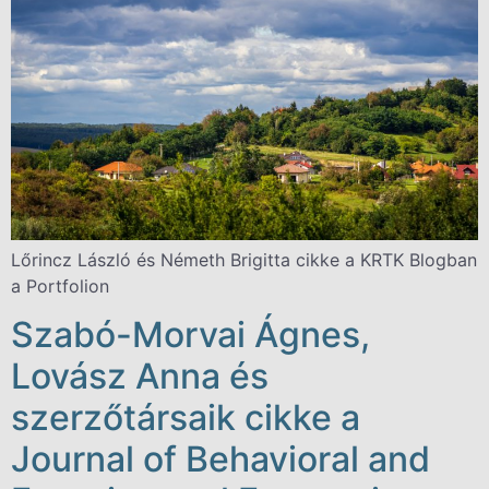
Lőrincz László és Németh Brigitta cikke a KRTK Blogban
a Portfolion
Szabó-Morvai Ágnes,
Lovász Anna és
szerzőtársaik cikke a
Journal of Behavioral and