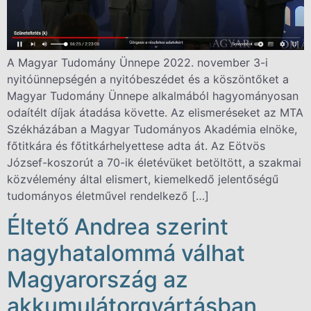
A Magyar Tudomány Ünnepe 2022. november 3-i
nyitóünnepségén a nyitóbeszédet és a köszöntőket a
Magyar Tudomány Ünnepe alkalmából hagyományosan
odaítélt díjak átadása követte. Az elismeréseket az MTA
Székházában a Magyar Tudományos Akadémia elnöke,
főtitkára és főtitkárhelyettese adta át. Az Eötvös
József-koszorút a 70-ik életévüket betöltött, a szakmai
közvélemény által elismert, kiemelkedő jelentőségű
tudományos életművel rendelkező […]
Éltető Andrea szerint
nagyhatalommá válhat
Magyarország az
akkumulátorgyártásban