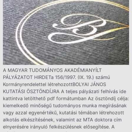
A MAGYAR TUDOMÁNYOS AKADÉMIANYÍLT
PÁLYÁZATOT HIRDETa 156/1997. (IX. 19.) számú
Kormányrendelettel létrehozottBOLYAI JÁNOS
KUTATÁSI ÖSZTÖNDÍJRA A teljes pályázati felhívás ide
kattintva letölthető pdf formátumban Az ösztöndíj célja:
kiemelkedő minőségű tudományos munka megírásának
vagy azzal egyenértékű, kutatási témában létrehozott
alkotás elkészítésének, valamint az MTA doktora cím
elnyerésére irányuló felkészülésnek elősegítése. A