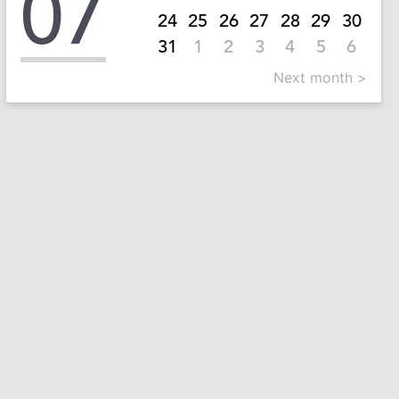
07
24
25
26
27
28
29
30
31
1
2
3
4
5
6
Next month >