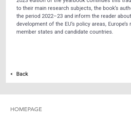
2023 edition of the yearbook continues this trad
to their main research subjects, the book’s auth
the period 2022–23 and inform the reader about 
development of the EU’s policy areas, Europe’s r
member states and candidate countries.
Back
HOMEPAGE