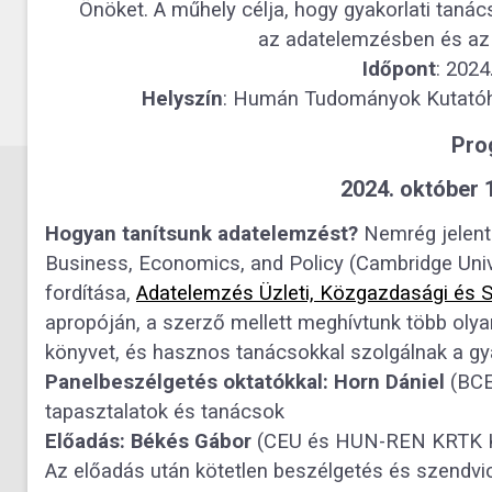
Önöket. A műhely célja, hogy gyakorlati taná
az adatelemzésben és az
Időpont
: 2024
Helyszín
: Humán Tudományok Kutatóhá
Pro
2024. október 1
Hogyan tanítsunk adatelemzést?
Nemrég jelent
Business, Economics, and Policy (Cambridge Univ
fordítása,
Adatelemzés Üzleti, Közgazdasági és S
apropóján, a szerző mellett meghívtunk több olyan
könyvet, és hasznos tanácsokkal szolgálnak a gy
Panelbeszélgetés oktatókkal: Horn Dániel
(BCE
tapasztalatok és tanácsok
Előadás: Békés Gábor
(CEU és HUN-REN KRTK KT
Az előadás után kötetlen beszélgetés és szendvic