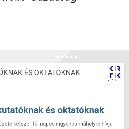
ÓKNAK ÉS OKTATÓKNAK
utatóknak és oktatóknak
te kétszer fél napos ingyenes műhelyre hívja