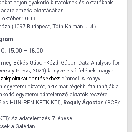
csokat adjon gyakorló kutatóknak és oktatóknak
 adatelemzés oktatásában.
. október 10-11.
za (1097 Budapest, Tóth Kálmán u. 4.)
gram
0. 15.00 – 18.00
 meg Békés Gábor-Kézdi Gábor: Data Analysis for
ersity Press, 2021) könyve első felének magyar
zakpolitikai döntésekhez
címmel. A könyv
 egyetemi oktatót, akik már régebb óta tanítják a
akorló egyetemi adatelemző oktatók részére.
 és HUN-REN KRTK KTI),
Reguly Ágoston
(BCE):
I): Az adatelemzés 7 lépése
sek a Galérián.