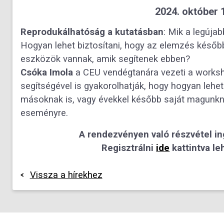
2024. október 1
Reprodukálhatóság a kutatásban
: Mik a legúja
Hogyan lehet biztosítani, hogy az elemzés később
eszközök vannak, amik segítenek ebben?
Csóka Imola
a CEU vendégtanára vezeti a worksh
segítségével is gyakorolhatják, hogy hogyan lehet 
másoknak is, vagy évekkel később saját magunkna
eseményre.
A rendezvényen való részvétel in
Regisztrálni
ide
kattintva le
Vissza a hírekhez