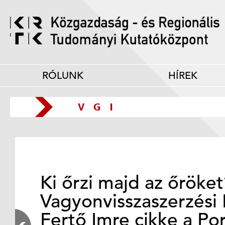
RÓLUNK
HÍREK
Ki őrzi majd az őröke
Vagyonvisszaszerzési 
Fertő Imre cikke a Po