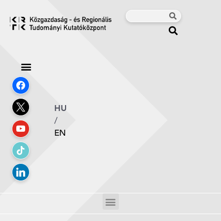
HU
/
EN