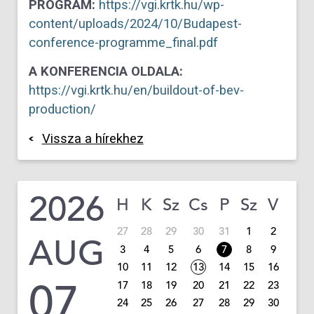
PROGRAM:
https://vgi.krtk.hu/wp-
content/uploads/2024/10/Budapest-
conference-programme_final.pdf
A KONFERENCIA OLDALA:
https://vgi.krtk.hu/en/buildout-of-bev-
production/
Vissza a hírekhez
2026
H
K
Sz
Cs
P
Sz
V
27
28
29
30
31
1
2
AUG
3
4
5
6
7
8
9
10
11
12
13
14
15
16
07
17
18
19
20
21
22
23
24
25
26
27
28
29
30