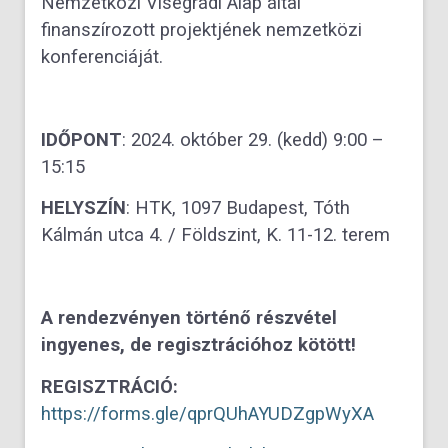
Nemzetközi Visegrádi Alap által
finanszírozott projektjének nemzetközi
konferenciáját.
IDŐPONT
: 2024. október 29. (kedd) 9:00 –
15:15
HELYSZÍN
: HTK, 1097 Budapest, Tóth
Kálmán utca 4. / Földszint, K. 11-12. terem
A rendezvényen történő részvétel
ingyenes, de regisztrációhoz kötött!
REGISZTRÁCIÓ:
https://forms.gle/qprQUhAYUDZgpWyXA