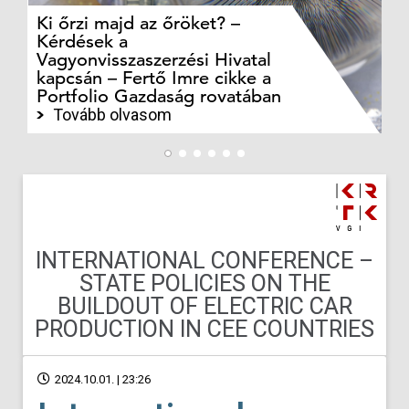
Ki őrzi majd az őröket? –
M
Kérdések a
cé
Vagyonvisszaszerzési Hivatal
ki
kapcsán – Fertő Imre cikke a
ka
Portfolio Gazdaság rovatában
te
Tovább olvasom
INTERNATIONAL CONFERENCE –
STATE POLICIES ON THE
BUILDOUT OF ELECTRIC CAR
PRODUCTION IN CEE COUNTRIES
2024.10.01. | 23:26