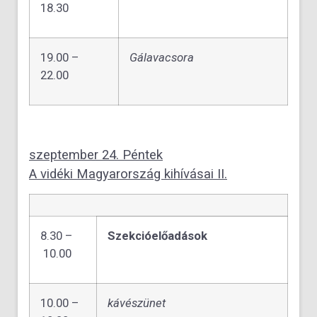
18.30
19.00 –
Gálavacsora
22.00
szeptember 24. Péntek
A vidéki Magyarország kihívásai II.
8.30 –
Szekcióelőadások
10.00
10.00 –
kávészünet