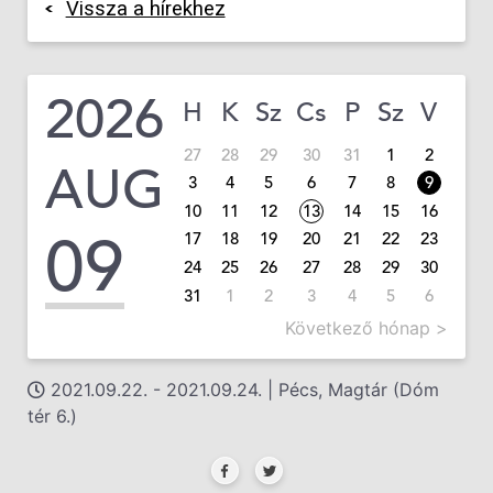
Vissza a hírekhez
2026
H
K
Sz
Cs
P
Sz
V
27
28
29
30
31
1
2
AUG
3
4
5
6
7
8
9
10
11
12
13
14
15
16
09
17
18
19
20
21
22
23
24
25
26
27
28
29
30
31
1
2
3
4
5
6
Következő hónap >
2021.09.22. - 2021.09.24. | Pécs, Magtár (Dóm
tér 6.)