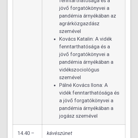
fenntarthatósága és a
jövő forgatókönyvei a
pandémia árnyékában az
agrárközgazdász
szemével
Kovács Katalin: A vidék
fenntarthatósága és a
jövő forgatókönyvei a
pandémia árnyékában a
vidékszociológus
szemével
Pálné Kovács Ilona: A
vidék fenntarthatósága és
a jövő forgatókönyvei a
pandémia árnyékában a
jogász szemével
14.40 –
kávészünet