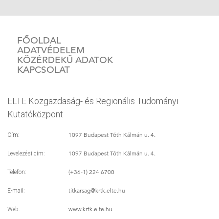
FŐOLDAL
ADATVÉDELEM
KÖZÉRDEKŰ ADATOK
KAPCSOLAT
ELTE Közgazdaság- és Regionális Tudományi
Kutatóközpont
1097 Budapest Tóth Kálmán u. 4.
Cím:
1097 Budapest Tóth Kálmán u. 4.
Levelezési cím:
(+36-1) 224 6700
Telefon:
titkarsag
@krtk.elte.hu
E-mail:
www.krtk.elte.hu
Web: