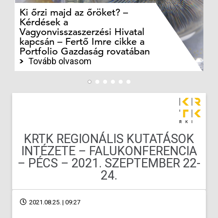
Ki őrzi majd az őröket? –
M
Kérdések a
cé
Vagyonvisszaszerzési Hivatal
ki
kapcsán – Fertő Imre cikke a
ka
Portfolio Gazdaság rovatában
te
Tovább olvasom
KRTK REGIONÁLIS KUTATÁSOK
INTÉZETE – FALUKONFERENCIA
– PÉCS – 2021. SZEPTEMBER 22-
24.
2021.08.25. | 09:27