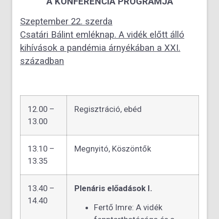
A KONFERENCIA PROGRAMJA
Szeptember 22. szerda
Csatári Bálint emléknap. A vidék előtt álló
kihívások a pandémia árnyékában a XXI.
században
12.00 –
Regisztráció, ebéd
13.00
13.10 –
Megnyitó, Köszöntők
13.35
13.40 –
Plenáris előadások I.
14.40
Fertő Imre: A vidék