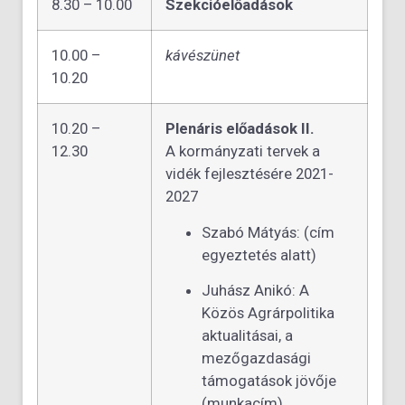
8.30 – 10.00
Szekcióelőadások
10.00 –
kávészünet
10.20
10.20 –
Plenáris előadások II.
12.30
A kormányzati tervek a
vidék fejlesztésére 2021-
2027
Szabó Mátyás: (cím
egyeztetés alatt)
Juhász Anikó: A
Közös Agrárpolitika
aktualitásai, a
mezőgazdasági
támogatások jövője
(munkacím)