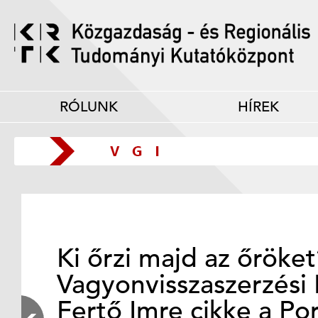
RÓLUNK
HÍREK
Ki őrzi majd az őröke
Vagyonvisszaszerzési 
Fertő Imre cikke a Po