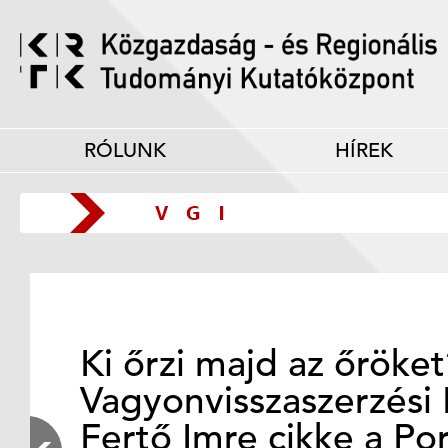
RÓLUNK
HÍREK
Ki őrzi majd az őröke
Vagyonvisszaszerzési 
Fertő Imre cikke a Po