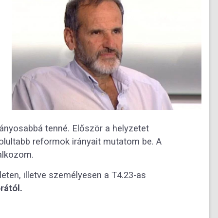
tányosabbá tenné. Először a helyzetet
lultabb reformok irányait mutatom be. A
lalkozom.
leten, illetve személyesen a T4.23-as
rától.