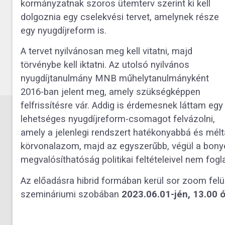
kormányzatnak szoros ütemterv szerint ki kell
dolgoznia egy cselekvési tervet, amelynek része
egy nyugdíjreform is.
A tervet nyilvánosan meg kell vitatni, majd
törvénybe kell iktatni. Az utolsó nyilvános
nyugdíjtanulmány MNB műhelytanulmányként
2016-ban jelent meg, amely szükségképpen
felfrissítésre vár. Addig is érdemesnek láttam egy
lehetséges nyugdíjreform-csomagot felvázolni,
amely a jelenlegi rendszert hatékonyabbá és mél
körvonalazom, majd az egyszerűbb, végül a bonyo
megvalósíthatóság politikai feltételeivel nem fog
Az előadásra hibrid formában kerül sor zoom felü
szemináriumi szobában
2023.06.01-jén, 13.00 ó