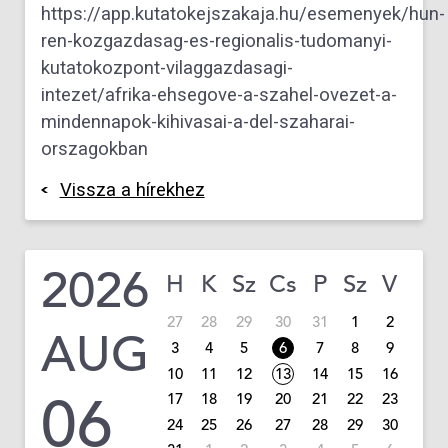
https://app.kutatokejszakaja.hu/esemenyek/hun-
ren-kozgazdasag-es-regionalis-tudomanyi-
kutatokozpont-vilaggazdasagi-
intezet/afrika-ehsegove-a-szahel-ovezet-a-
mindennapok-kihivasai-a-del-szaharai-
orszagokban
Vissza a hírekhez
2026
H
K
Sz
Cs
P
Sz
V
27
28
29
30
31
1
2
AUG
3
4
5
6
7
8
9
10
11
12
13
14
15
16
06
17
18
19
20
21
22
23
24
25
26
27
28
29
30