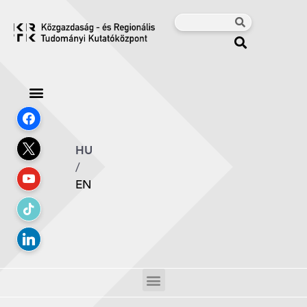
HU
/
EN