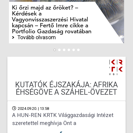
Ki őrzi majd az őröket? –
M
Kérdések a
cé
Vagyonvisszaszerzési Hivatal
ki
kapcsán – Fertő Imre cikke a
ka
Portfolio Gazdaság rovatában
te
Tovább olvasom
KUTATÓK ÉJSZAKÁJA: AFRIKA
ÉHSÉGÖVE A SZÁHEL-ÖVEZET
2024.09.20. | 13:58
A HUN-REN KRTK Világgazdasági Intézet
szeretettel meghívja Önt a