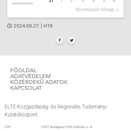
31
1
2
3
4
5
6
Következő hónap >
2024.09.27. | HTK
FŐOLDAL
ADATVÉDELEM
KÖZÉRDEKŰ ADATOK
KAPCSOLAT
ELTE Közgazdaság- és Regionális Tudományi
Kutatóközpont
1097 Budapest Tóth Kálmán u. 4.
Cím: