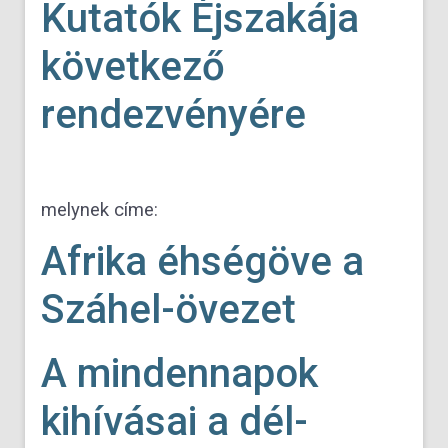
Kutatók Éjszakája
következő
rendezvényére
melynek címe:
Afrika éhségöve a
Száhel-övezet
A mindennapok
kihívásai a dél-