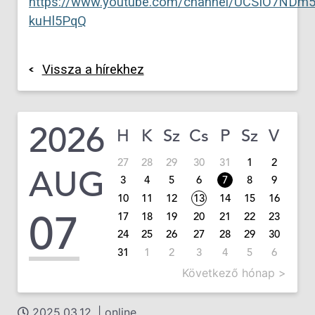
https://www.youtube.com/channel/UCSIO7NDm
kuHl5PqQ
Vissza a hírekhez
2026
H
K
Sz
Cs
P
Sz
V
27
28
29
30
31
1
2
AUG
3
4
5
6
7
8
9
10
11
12
13
14
15
16
07
17
18
19
20
21
22
23
24
25
26
27
28
29
30
31
1
2
3
4
5
6
Következő hónap >
2025.03.12. | online