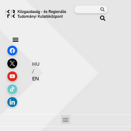
HU
/
EN