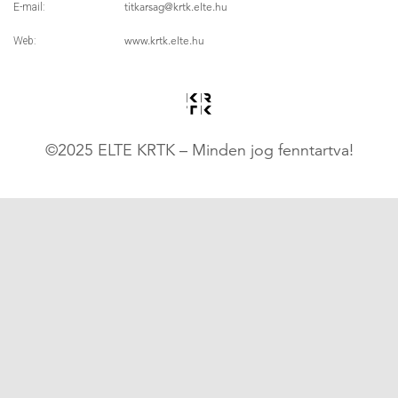
titkarsag
@krtk.elte.hu
E-mail:
www.krtk.elte.hu
Web:
©2025 ELTE KRTK – Minden jog fenntartva!