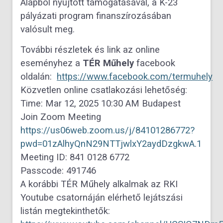
Alapból nyújtott támogatásával, a K-23
pályázati program finanszírozásában
valósult meg.
További részletek és link az online
eseményhez a
TÉR Műhely
facebook
oldalán:
https://www.facebook.com/termuhely
Közvetlen online csatlakozási lehetőség:
Time: Mar 12, 2025 10:30 AM Budapest
Join Zoom Meeting
https://us06web.zoom.us/j/84101286772?
pwd=01zAlhyQnN29NTTjwlxY2aydDzgkwA.1
Meeting ID: 841 0128 6772
Passcode: 491746
A korábbi TÉR Műhely alkalmak az RKI
Youtube csatornáján elérhető lejátszási
listán megtekinthetők: