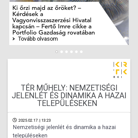
Ki őrzi majd az őröket? –
M
Kérdések a
cé
Vagyonvisszaszerzési Hivatal
ki
kapcsán – Fertő Imre cikke a
ka
Portfolio Gazdaság rovatában
te
Tovább olvasom
TÉR MŰHELY: NEMZETISÉGI
JELENLÉT ÉS DINAMIKA A HAZAI
TELEPÜLÉSEKEN
2025.02.17. | 13:23
Nemzetiségi jelenlét és dinamika a hazai
településeken