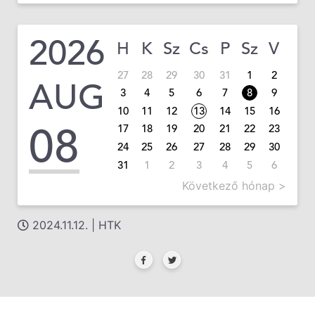
2026
H
K
Sz
Cs
P
Sz
V
27
28
29
30
31
1
2
AUG
3
4
5
6
7
8
9
10
11
12
13
14
15
16
08
17
18
19
20
21
22
23
24
25
26
27
28
29
30
31
1
2
3
4
5
6
Következő hónap >
2024.11.12. | HTK