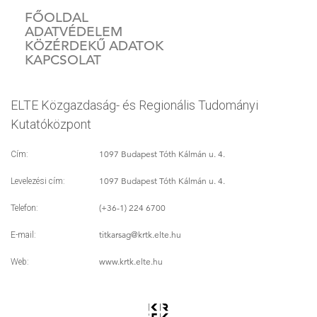
FŐOLDAL
ADATVÉDELEM
KÖZÉRDEKŰ ADATOK
KAPCSOLAT
ELTE Közgazdaság- és Regionális Tudományi
Kutatóközpont
1097 Budapest Tóth Kálmán u. 4.
Cím:
1097 Budapest Tóth Kálmán u. 4.
Levelezési cím:
(+36-1) 224 6700
Telefon:
titkarsag
@krtk.elte.hu
E-mail:
www.krtk.elte.hu
Web: