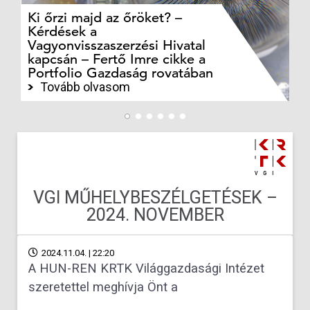
Ki őrzi majd az őröket? –
M
Kérdések a
cé
Vagyonvisszaszerzési Hivatal
ki
kapcsán – Fertő Imre cikke a
ka
Portfolio Gazdaság rovatában
te
Tovább olvasom
VGI MŰHELYBESZÉLGETÉSEK –
2024. NOVEMBER
2024.11.04. | 22:20
A HUN-REN KRTK Világgazdasági Intézet
szeretettel meghívja Önt a