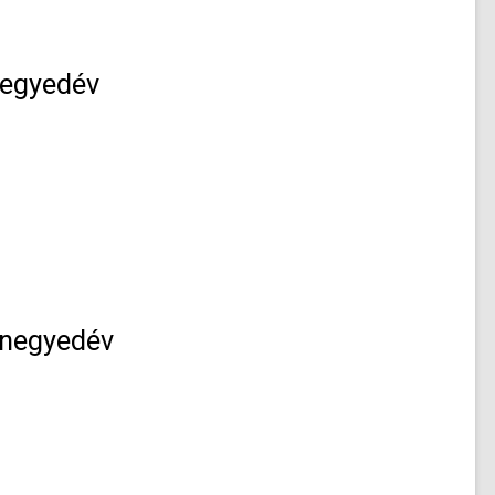
negyedév
 negyedév