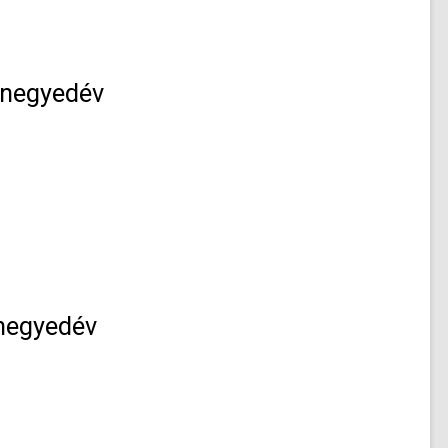
. negyedév
 negyedév