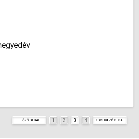
 negyedév
1
2
3
4
ELŐZŐ OLDAL
KÖVETKEZŐ OLDAL