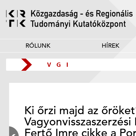
RÓLUNK
HÍREK
Ki őrzi majd az őröke
Vagyonvisszaszerzési 
Fertő Imre cikke a Po