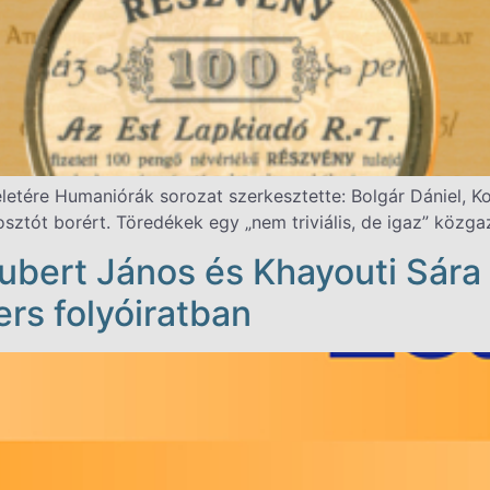
eletére Humaniórák sorozat szerkesztette: Bolgár Dániel, 
ztót borért. Töredékek egy „nem triviális, de igaz” közga
Hubert János és Khayouti Sára
rs folyóiratban