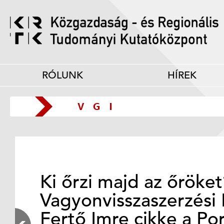
RÓLUNK
HÍREK
Ki őrzi majd az őröke
Vagyonvisszaszerzési 
Fertő Imre cikke a Po