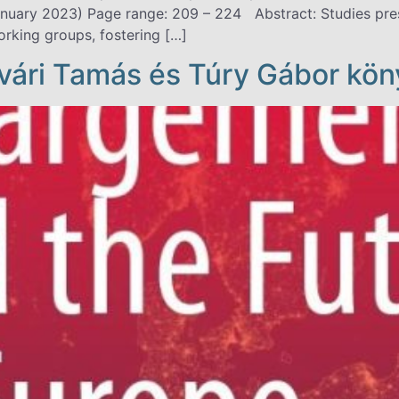
anuary 2023) Page range: 209 – 224 Abstract: Studies pres
orking groups, fostering […]
tvári Tamás és Túry Gábor kön