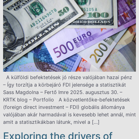
A külföldi befektetések jó része valójában hazai pénz
– Így torzítja a körbejáró FDI jelensége a statisztikát
Sass Magdolna – Fertő Imre 2025. augusztus 30. –
KRTK blog – Portfolio A közvetlentőke-befektetések
(foreign direct investment – FDI) globális állománya
valójában akár harmadával is kevesebb lehet annál, mint
amit a statisztikákban látunk, mivel a […]
Exploring the drivers of