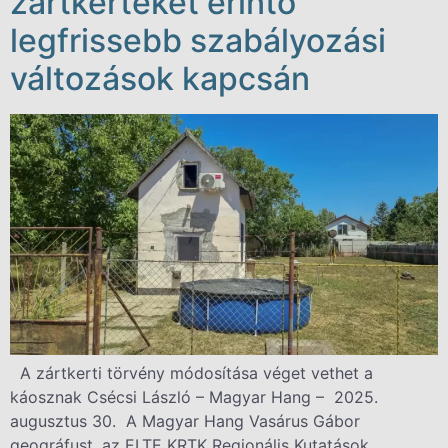
zártkerteket érintő
legfrissebb szabályozási
változások kapcsán
A zártkerti törvény módosítása véget vethet a
káosznak Csécsi László – Magyar Hang – 2025.
augusztus 30. A Magyar Hang Vasárus Gábor
geográfust, az ELTE KRTK Regionális Kutatások