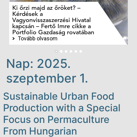
Ki őrzi majd az őröket? –
M
Kérdések a
cé
Vagyonvisszaszerzési Hivatal
ki
kapcsán – Fertő Imre cikke a
ka
Portfolio Gazdaság rovatában
te
Tovább olvasom
Nap:
2025.
szeptember 1.
Sustainable Urban Food
Production with a Special
Focus on Permaculture
From Hungarian