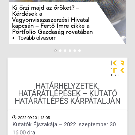
Ki őrzi majd az őröket? –
M
Kérdések a
cé
Vagyonvisszaszerzési Hivatal
ki
kapcsán – Fertő Imre cikke a
ka
Portfolio Gazdaság rovatában
te
Tovább olvasom
HATÁRHELYZETEK,
HATÁRÁTLÉPÉSEK – KUTATÓ
HATÁRÁTLÉPÉS KÁRPÁTALJÁN
2022.09.20. | 13:05
Kutatók Éjszakája – 2022. szeptember 30.
16:00 óra