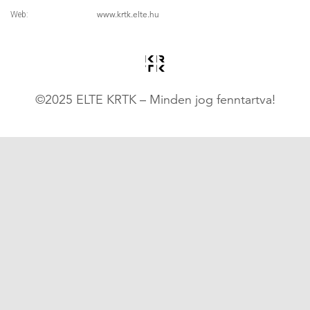
www.krtk.elte.hu
Web:
©2025 ELTE KRTK – Minden jog fenntartva!