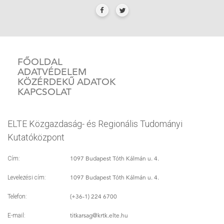
FŐOLDAL
ADATVÉDELEM
KÖZÉRDEKŰ ADATOK
KAPCSOLAT
ELTE Közgazdaság- és Regionális Tudományi
Kutatóközpont
1097 Budapest Tóth Kálmán u. 4.
Cím:
1097 Budapest Tóth Kálmán u. 4.
Levelezési cím:
(+36-1) 224 6700
Telefon:
titkarsag
@krtk.elte.hu
E-mail: