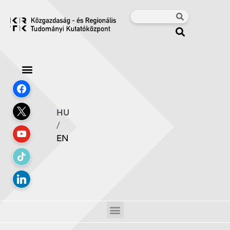
HU
/
EN