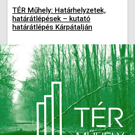
TÉR Műhely: Határhelyzetek,
határátlépések – kutató
határátlépés Kárpátalján