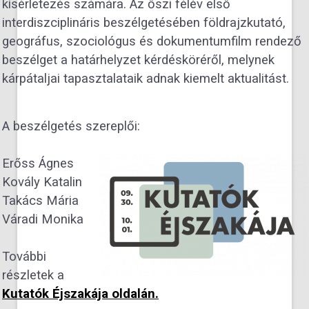
kísérletezés számára. Az őszi félév első
interdiszciplináris beszélgetésében földrajzkutató,
geográfus, szociológus és dokumentumfilm rendező
beszélget a határhelyzet kérdésköréről, melynek
kárpátaljai tapasztalataik adnak kiemelt aktualitást.
A beszélgetés szereplői:
Erőss Ágnes
Kovály Katalin
Takács Mária
Váradi Monika
További
részletek a
Kutatók Éjszakája oldalán.