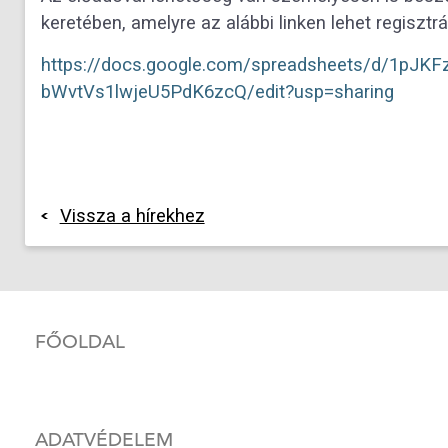
keretében, amelyre az alábbi linken lehet regisztrál
https://docs.google.com/spreadsheets/d/1pJ
bWvtVs1lwjeU5PdK6zcQ/edit?usp=sharing
Vissza a hírekhez
FŐOLDAL
ADATVÉDELEM