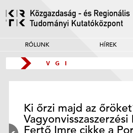
RÓLUNK
HÍREK
Ki őrzi majd az őröke
Vagyonvisszaszerzési 
Fertő Imre cikke a Po