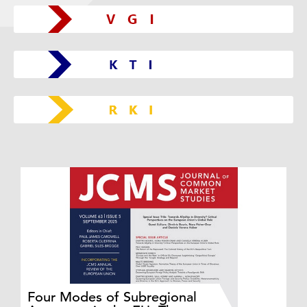
Do
Four Modes of Subregional
of