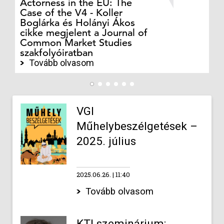
Actorness in the EU: The
ex
Case of the V4 - Koller
an
Boglárka és Holányi Ákos
in
cikke megjelent a Journal of
ph
Common Market Studies
Cs
szakfolyóiratban
sz
Tovább olvasom
VGI
Műhelybeszélgetések –
2025. július
2025.06.26.
11:40
Tovább olvasom
KTI szeminárium: