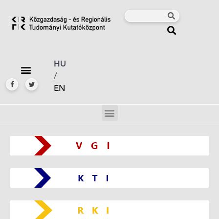
HU
/
EN