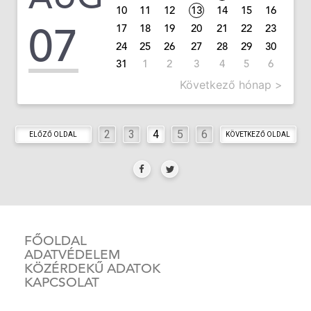
10
11
12
13
14
15
16
07
17
18
19
20
21
22
23
24
25
26
27
28
29
30
31
1
2
3
4
5
6
Következő hónap >
2
3
4
5
6
ELŐZŐ OLDAL
KÖVETKEZŐ OLDAL
FŐOLDAL
ADATVÉDELEM
KÖZÉRDEKŰ ADATOK
KAPCSOLAT