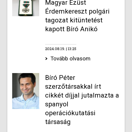
Magyar Ezüst
Érdemkereszt polgári
tagozat kitüntetést
kapott Bíró Anikó
2024.08.19.
13:25
Tovább olvasom
Bíró Péter
szerzőtársakkal írt
cikkét díjjal jutalmazta a
spanyol
operációkutatási
társaság