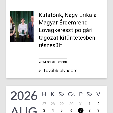
Kutatónk, Nagy Erika a
Magyar Érdemrend
Lovagkereszt polgári
tagozat kitüntetésben
részesült
2024.03.28.
07:08
Tovább olvasom
2026
H
K
Sz
Cs
P
Sz
V
27
28
29
30
31
1
2
AUG
3
4
5
6
7
8
9