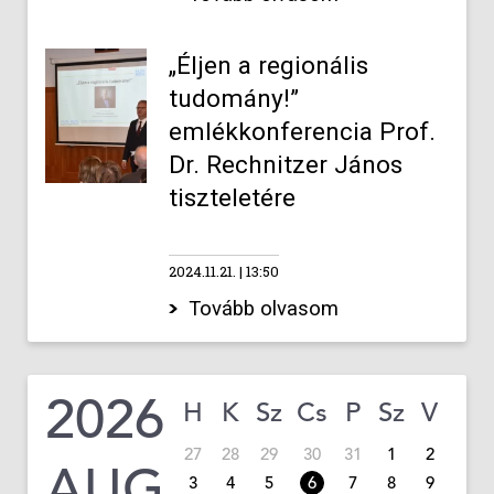
„Éljen a regionális
tudomány!”
emlékkonferencia Prof.
Dr. Rechnitzer János
tiszteletére
2024.11.21.
13:50
Tovább olvasom
2026
H
K
Sz
Cs
P
Sz
V
27
28
29
30
31
1
2
AUG
3
4
5
6
7
8
9