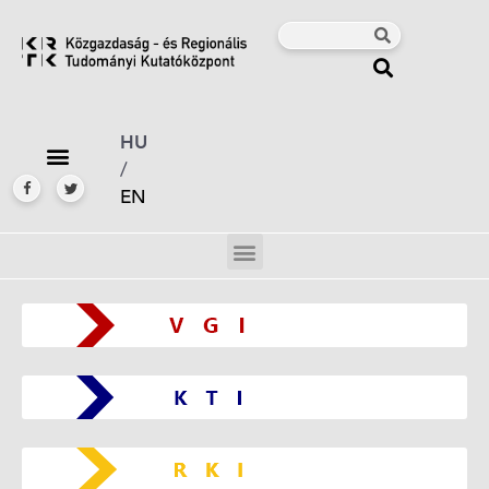
HU
/
EN