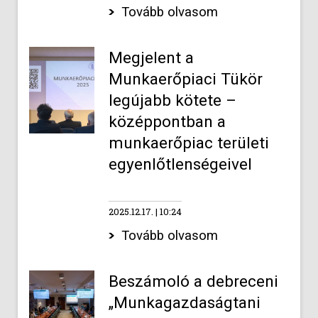
Tovább olvasom
Megjelent a
Munkaerőpiaci Tükör
legújabb kötete –
középpontban a
munkaerőpiac területi
egyenlőtlenségeivel
2025.12.17.
10:24
Tovább olvasom
Beszámoló a debreceni
„Munkagazdaságtani