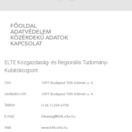
FŐOLDAL
ADATVÉDELEM
KÖZÉRDEKŰ ADATOK
KAPCSOLAT
ELTE Közgazdaság- és Regionális Tudományi
Kutatóközpont
1097 Budapest Tóth Kálmán u. 4.
Cím:
1097 Budapest Tóth Kálmán u. 4.
Levelezési cím:
(+36-1) 224 6700
Telefon:
titkarsag
@krtk.elte.hu
E-mail:
www.krtk.elte.hu
Web: