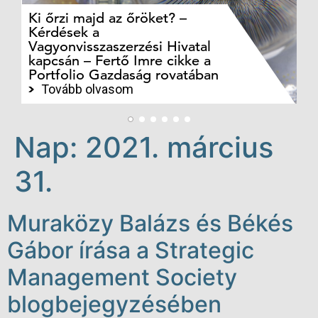
Ki őrzi majd az őröket? –
M
Kérdések a
cé
Vagyonvisszaszerzési Hivatal
ki
kapcsán – Fertő Imre cikke a
ka
Portfolio Gazdaság rovatában
te
Tovább olvasom
Nap:
2021. március
31.
Muraközy Balázs és Békés
Gábor írása a Strategic
Management Society
blogbejegyzésében