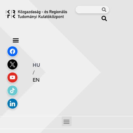
HU
/
EN