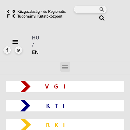
HU
/
EN