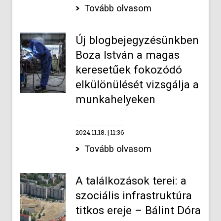
Tovább olvasom
Új blogbejegyzésünkben
Boza István a magas
keresetűek fokozódó
elkülönülését vizsgálja a
munkahelyeken
2024.11.18.
11:36
Tovább olvasom
A találkozások terei: a
szociális infrastruktúra
titkos ereje – Bálint Dóra