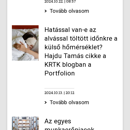
2024.10.22.
08:57
Tovább olvasom
Hatással van-e az
alvással töltött időnkre a
külső hőmérséklet?
Hajdu Tamás cikke a
KRTK blogban a
Portfolion
2024.10.13.
20:12
Tovább olvasom
Az egyes
munkaerőpiacok