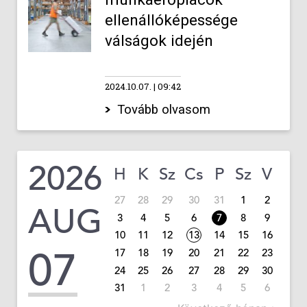
ellenállóképessége
válságok idején
2024.10.07.
09:42
Tovább olvasom
2026
H
K
Sz
Cs
P
Sz
V
27
28
29
30
31
1
2
AUG
3
4
5
6
7
8
9
10
11
12
13
14
15
16
07
17
18
19
20
21
22
23
24
25
26
27
28
29
30
31
1
2
3
4
5
6