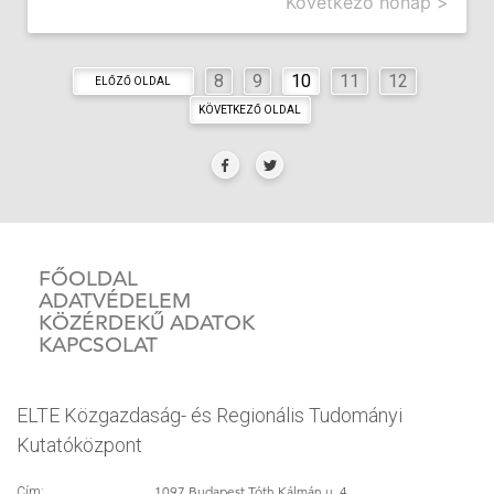
Következő hónap >
8
9
10
11
12
ELŐZŐ OLDAL
KÖVETKEZŐ OLDAL
FŐOLDAL
ADATVÉDELEM
KÖZÉRDEKŰ ADATOK
KAPCSOLAT
ELTE Közgazdaság- és Regionális Tudományi
Kutatóközpont
1097 Budapest Tóth Kálmán u. 4.
Cím: